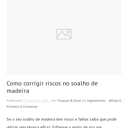
Como corrigir riscos no soalho de
madeira
Publicado
17 Fevereiro, 2016 |
Em
Truques & Dicas
De
Ingredientes
|
Seja O
Primeiro A Comentar
Se o seu soalho de madeira tem riscos e falhas saiba que pode
utilizar uma técnica eficaz. Esfregue o miolo de noz nas