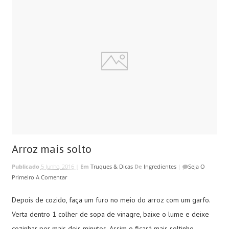
Arroz mais solto
Publicado
5 Junho, 2016 |
Em
Truques & Dicas
De
Ingredientes
|
Seja O
Primeiro A Comentar
Depois de cozido, faça um furo no meio do arroz com um garfo.
Verta dentro 1 colher de sopa de vinagre, baixe o lume e deixe
cozinhar por mais dois minutos. Assim o ficará mais soltinho.