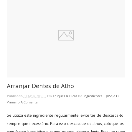
Arranjar Dentes de Alho
Publicado
31 Maio, 2016 |
Em
Truques & Dicas
De
Ingredientes
|
Seja O
Primeiro A Comentar
Se utiliza este ingrediente regularmente, evite ter de descasca-lo
sempre que necessário. Para isso descasque os alhos, coloque-os
num frasco hermético e regue-os com vinagre. Junte-lhes um ramo