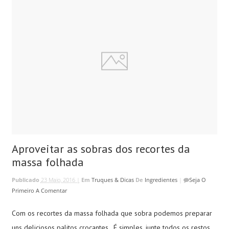
Aproveitar as sobras dos recortes da
massa folhada
Publicado
23 Maio, 2016 |
Em
Truques & Dicas
De
Ingredientes
|
Seja O
Primeiro A Comentar
Com os recortes da massa folhada que sobra podemos preparar
uns deliciosos palitos crocantes. É simples, junte todos os restos