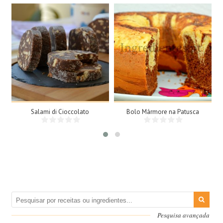
15 Fatias
8 Doses
N/A
8 Pessoas
25Min
Salami di Cioccolato
Bolo Mármore na Patusca
Pesquisa avançada