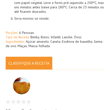
com papel vegetal. Leve a forno pré-aquecido a 200ºC, mas
uns minutos antes baixe para 180ºC. Cerca de 25 minutos ou
até ficarem dourados.
Sirva mornos se resistir.
Porções:
6 Pessoas
Tipo de Receita:
Bimby
,
Bolos
,
Infantil
,
Lanche
,
Ovos
Ingredientes:
Açúcar amarelo
,
Canela
,
Essência de baunilha
,
Gema
de ovo
,
Maças
,
Massa folhada
CLASSIFIQUE A RECEITA