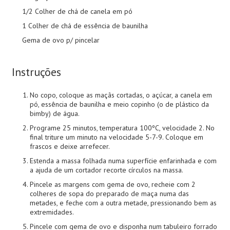
1/2 Colher de chá de canela em pó
1 Colher de chá de essência de baunilha
Gema de ovo p/ pincelar
Instruções
No copo, coloque as maçãs cortadas, o açúcar, a canela em
pó, essência de baunilha e meio copinho (o de plástico da
bimby) de água.
Programe 25 minutos, temperatura 100ºC, velocidade 2. No
final triture um minuto na velocidade 5-7-9. Coloque em
frascos e deixe arrefecer.
Estenda a massa folhada numa superfície enfarinhada e com
a ajuda de um cortador recorte círculos na massa.
Pincele as margens com gema de ovo, recheie com 2
colheres de sopa do preparado de maça numa das
metades, e feche com a outra metade, pressionando bem as
extremidades.
Pincele com gema de ovo e disponha num tabuleiro forrado