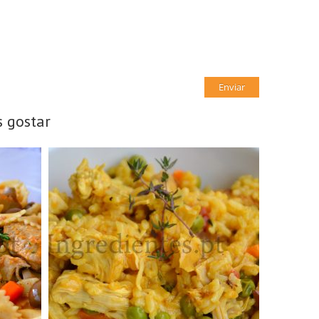
 gostar
3 Doses
3 Pessoas
15Min