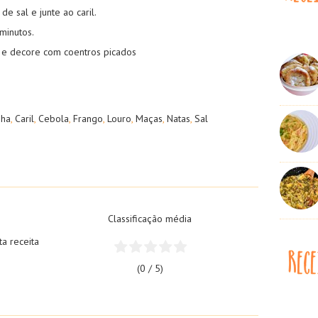
 sal e junte ao caril.
minutos.
m e decore com coentros picados
nha
,
Caril
,
Cebola
,
Frango
,
Louro
,
Maças
,
Natas
,
Sal
Classificação média
ta receita
(0 / 5)