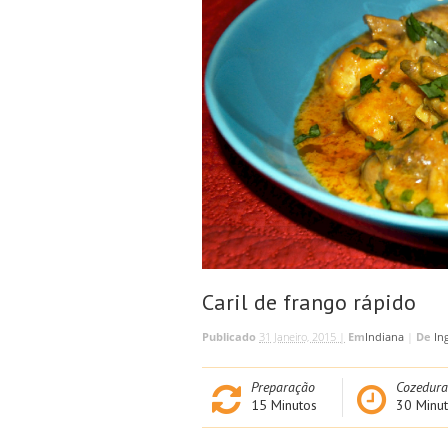
Caril de frango rápido
Publicado
31 Janeiro, 2015 |
Em
Indiana
|
De
In
Preparação
Cozedura
15
Minutos
30
Minut