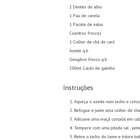
2 Dentes de alho
1 Pau de canela
1 Pacote de natas
Coentros frescos
1 Colher de chá de caril
Azeite q.b
Gengibre fresco q.b
200ml Caldo de galinha
Instruções
Aqueça o azeite num tacho e coloq
Refogue e junte uma colher de chá
Adicione uma maçã cortada em cub
Tempere com uma pitada sal , junt
Retire o tacho do lume e triture t