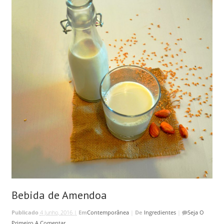
Bebida de Amendoa
Publicado
4 Junho, 2016 |
Em
Contemporânea
|
De
Ingredientes
|
Seja O
Primeiro A Comentar