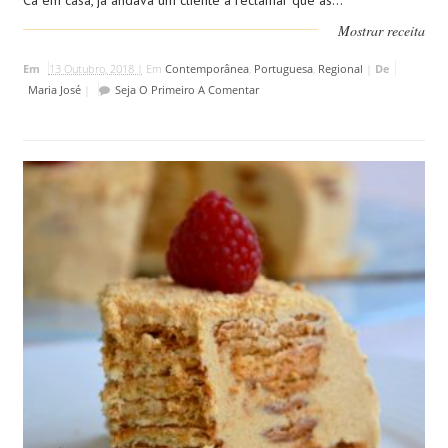
Cá em casa, já andava um cliente a reclamar que as...
Mostrar receita
Em
13 Outubro, 2018 |
Em
Contemporânea
,
Portuguesa
,
Regional
|
De
Maria José
|
Seja O Primeiro A Comentar