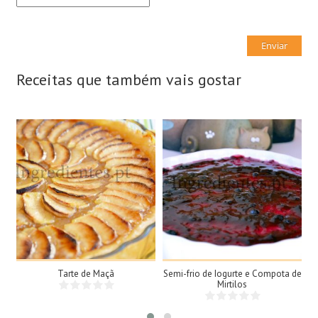
Receitas que também vais gostar
8 Doses
10 Doses
8 Pessoas
10 Pessoas
45Min
Tarte de Maçã
Semi-frio de Iogurte e Compota de
Mirtilos