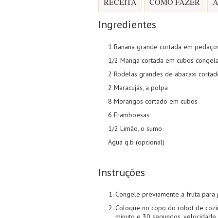
RECEITA
COMO FAZER
A
Ingredientes
1 Banana grande cortada em pedaço
1/2 Manga cortada em cubos congel
2 Rodelas grandes de abacaxi corta
2 Maracujás, a polpa
8 Morangos cortado em cubos
6 Framboesas
1/2 Limão, o sumo
Água q.b (opcional)
Instruções
Congele previamente a fruta para 
Coloque no copo do robot de cozin
minuto e 30 segundos, velocidade 