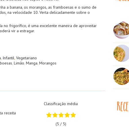
nha a banana, os morangos, as framboesas e o sumo de
ndos, na velocidade 10. Verta delicadamente sobre o
a no frigorífico, é uma excelente maneira de aproveitar
derá vir a estragar.
a
,
Infantil
,
Vegetariano
nboesas
,
Limão
,
Manga
,
Morangos
Classificação média
ta receita
(5 / 5)