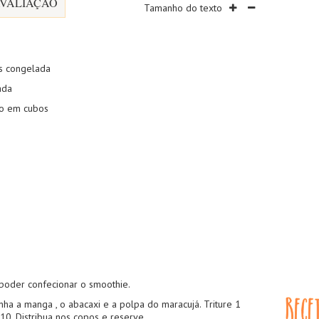
VALIAÇÃO
Tamanho do texto
s congelada
ada
do em cubos
poder confecionar o smoothie.
ha a manga , o abacaxi e a polpa do maracujá. Triture 1
10. Distribua nos copos e reserve.