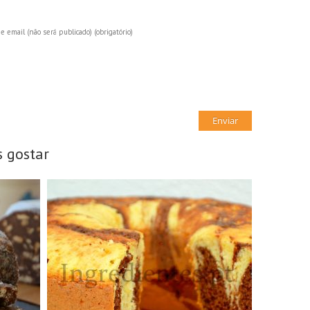
e email (não será publicado)
(obrigatório)
 gostar
8 Doses
8 Pessoas
25Min