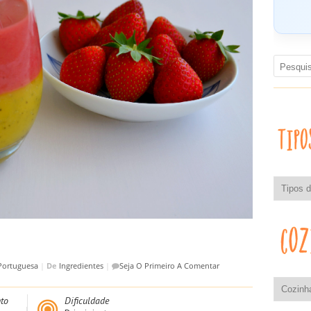
Portuguesa
|
De
Ingredientes
|
Seja O Primeiro A Comentar
to
Dificuldade