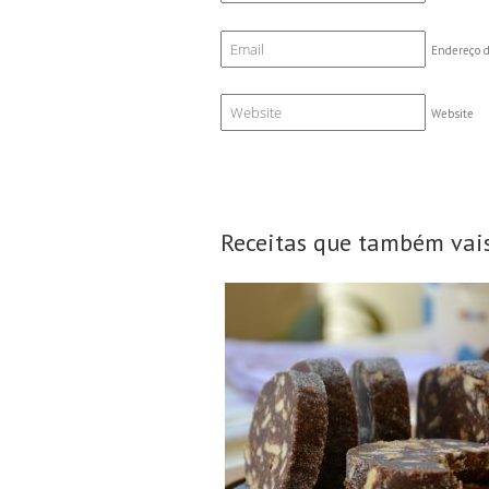
Endereço d
Website
Receitas que também vais
15 Fatias
N/A