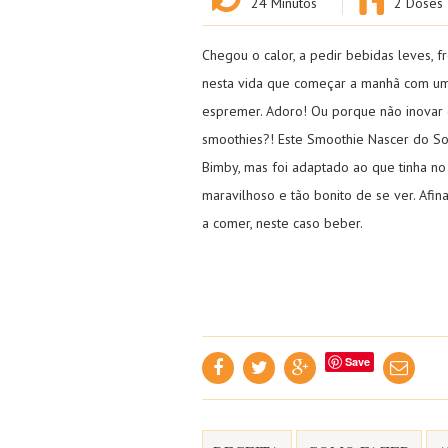
24
Minutos
2 Doses
Chegou o calor, a pedir bebidas leves, 
nesta vida que começar a manhã com u
espremer. Adoro! Ou porque não inovar e
smoothies?! Este Smoothie Nascer do S
Bimby, mas foi adaptado ao que tinha no f
maravilhoso e tão bonito de se ver. Afin
a comer, neste caso beber.
Save