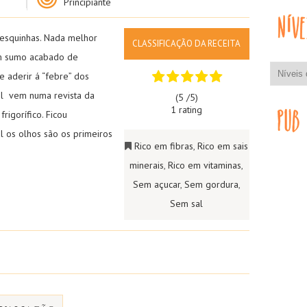
Principiante
fresquinhas. Nada melhor
CLASSIFICAÇÃO DA RECEITA
m sumo acabado de
 aderir á “febre” dos
ol vem numa revista da
(5 /
5
)
1 rating
rigorífico. Ficou
al os olhos são os primeiros
Rico em fibras
,
Rico em sais
minerais
,
Rico em vitaminas
,
Sem açucar
,
Sem gordura
,
Sem sal