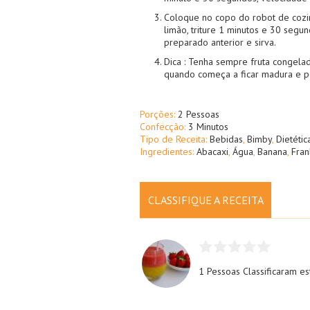
Coloque no copo do robot de cozi
limão, triture 1 minutos e 30 segu
preparado anterior e sirva.
Dica : Tenha sempre fruta congelad
quando começa a ficar madura e po
Porções:
2 Pessoas
Confecção:
3 Minutos
Tipo de Receita:
Bebidas
,
Bimby
,
Dietétic
Ingredientes:
Abacaxi
,
Água
,
Banana
,
Fra
CLASSIFIQUE A RECEITA
1 Pessoas
Classificaram es