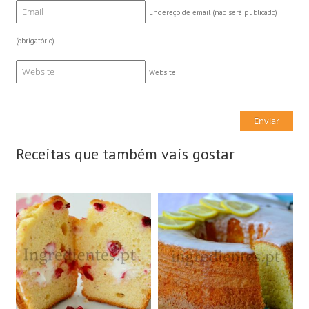
Endereço de email (não será publicado)
(obrigatório)
Website
Receitas que também vais gostar
12 Queques
8 Doses
12 Pessoas
8 Pessoas
45Min