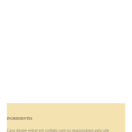
INGREDIENTES
Caso deseje entrar em contato com os responsáveis pelo site