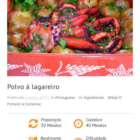
Polvo á lagareiro
Publicado
4 Janeiro, 2015 |
Em
Portuguesa
|
De
Ingredientes
|
Seja O
Primeiro A Comentar
Preparação
Cozedura
30
Minutos
40
Minutos
Rendimento
Dificuldade