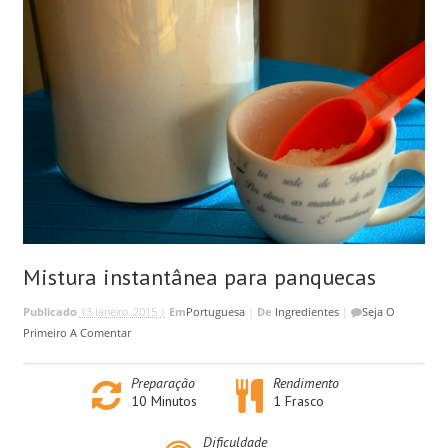
Mistura instantânea para panquecas
Publicado
13 Janeiro, 2015 |
Em
Portuguesa
|
De
Ingredientes
|
Seja O
Primeiro A Comentar
Preparação
Rendimento
10
Minutos
1 Frasco
Dificuldade