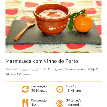
Marmelada com vinho do Porto
Publicado
20 Setembro, 2015 |
Em
Portuguesa
|
De
Ingredientes
|
Seja O
Primeiro A Comentar
Preparação
Cozedura
30
Minutos
45
Minutos
Rendimento
Dificuldade
N/A
Intermédio