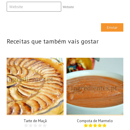
Website
Receitas que também vais gostar
8 Doses
2 Tigelas
8 Pessoas
N/A
45Min
35Min
Tarte de Maçã
Compota de Marmelo