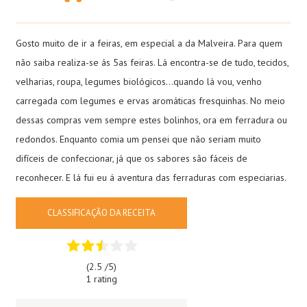
Gosto muito de ir a feiras, em especial a da Malveira. Para quem
não saiba realiza-se ás 5as feiras. Lá encontra-se de tudo, tecidos,
velharias, roupa, legumes biológicos…quando lá vou, venho
carregada com legumes e ervas aromáticas fresquinhas. No meio
dessas compras vem sempre estes bolinhos, ora em ferradura ou
redondos. Enquanto comia um pensei que não seriam muito
difíceis de confeccionar, já que os sabores são fáceis de
reconhecer. E lá fui eu á aventura das ferraduras com especiarias.
CLASSIFICAÇÃO DA RECEITA
(2.5 /
5
)
1 rating