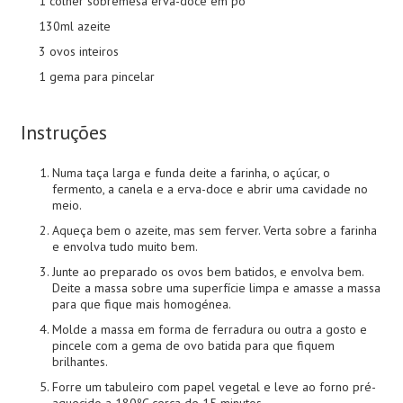
1 colher sobremesa erva-doce em pó
130ml azeite
3 ovos inteiros
1 gema para pincelar
Instruções
Numa taça larga e funda deite a farinha, o açúcar, o
fermento, a canela e a erva-doce e abrir uma cavidade no
meio.
Aqueça bem o azeite, mas sem ferver. Verta sobre a farinha
e envolva tudo muito bem.
Junte ao preparado os ovos bem batidos, e envolva bem.
Deite a massa sobre uma superfície limpa e amasse a massa
para que fique mais homogénea.
Molde a massa em forma de ferradura ou outra a gosto e
pincele com a gema de ovo batida para que fiquem
brilhantes.
Forre um tabuleiro com papel vegetal e leve ao forno pré-