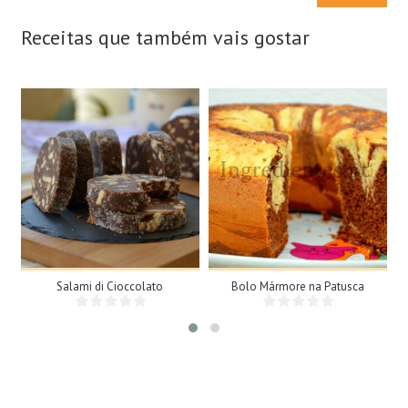
Receitas que também vais gostar
15 Fatias
8 Doses
N/A
8 Pessoas
25Min
Salami di Cioccolato
Bolo Mármore na Patusca