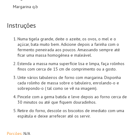
Margarina q.b
Instruções
Numa tigela grande, deite o azeite, os ovos, o mel e o
açúcar, bata muito bem. Adicione depois a farinha com o
fermento peneirada aos poucos. Amassando sempre até
ficar uma massa homogénea e maleável.
Estenda a massa numa superfície lisa e limpa, faça rolinhos
finos com cerca de 15 cm de comprimento ou a gosto.
Unte vários tabuleiros de forno com margarina. Disponha
cada rolinho de massa sobre o tabuleiro, enrolando-o e
sobrepondo-o ( tal como se vê na imagem).
Pincele com a gema batida e leve depois ao forno cerca de
30 minutos ou até que fiquem douradinhos.
Retire do forno, descole os biscoitos de imediato com uma
espátula e deixe arrefecer até os servir.
Porções:
N/A