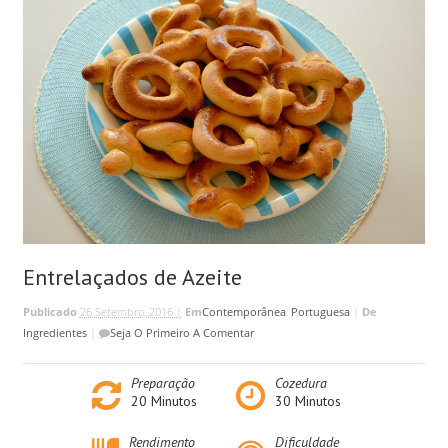
Entrelaçados de Azeite
Publicado
26 Setembro, 2016 |
Em
Contemporânea
,
Portuguesa
|
De
Ingredientes
|
Seja O Primeiro A Comentar
Preparação
Cozedura
20
Minutos
30
Minutos
Rendimento
Dificuldade