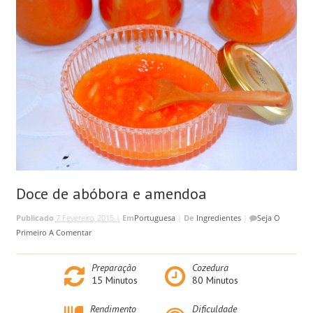
Doce de abóbora e amendoa
Publicado
7 Fevereiro, 2015 |
Em
Portuguesa
|
De
Ingredientes
|
Seja O
Primeiro A Comentar
Preparação
Cozedura
15
Minutos
80
Minutos
Rendimento
Dificuldade