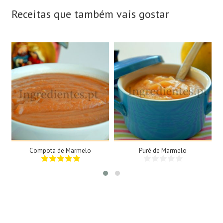
Receitas que também vais gostar
2 Tigelas
5 Doses
N/A
N/A
35Min
30Min
Compota de Marmelo
Puré de Marmelo