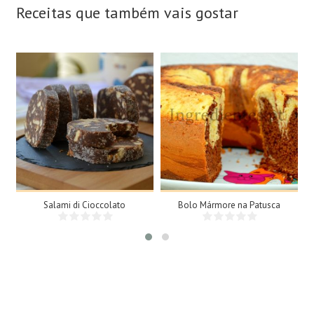
Receitas que também vais gostar
15 Fatias
8 Doses
N/A
8 Pessoas
25Min
Salami di Cioccolato
Bolo Mármore na Patusca