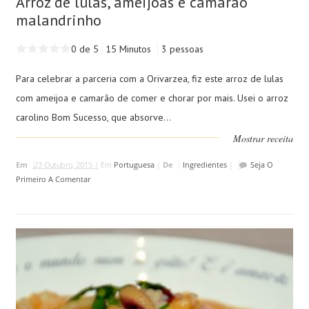
Arroz de lulas, ameijoas e camarão
malandrinho
0 de 5
15 Minutos
3 pessoas
Para celebrar a parceria com a Orivarzea, fiz este arroz de lulas
com ameijoa e camarão de comer e chorar por mais. Usei o arroz
carolino Bom Sucesso, que absorve...
Mostrar receita
Em
23 Outubro, 2015 |
Em
Portuguesa
|
De
Ingredientes
|
Seja O
Primeiro A Comentar