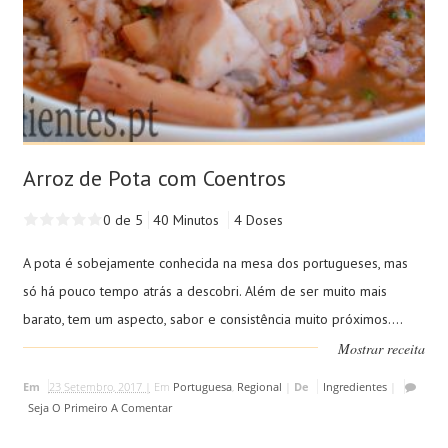
Arroz de Pota com Coentros
0 de 5
40 Minutos
4 Doses
A pota é sobejamente conhecida na mesa dos portugueses, mas
só há pouco tempo atrás a descobri. Além de ser muito mais
barato, tem um aspecto, sabor e consistência muito próximos....
Mostrar receita
Em
23 Setembro, 2017 |
Em
Portuguesa
,
Regional
|
De
Ingredientes
|
Seja O Primeiro A Comentar