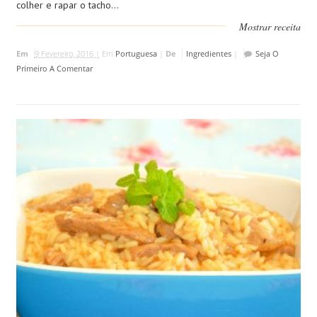
colher e rapar o tacho...
Mostrar receita
Em
9 Fevereiro, 2016 |
Em
Portuguesa
|
De
Ingredientes
|
Seja O
Primeiro A Comentar