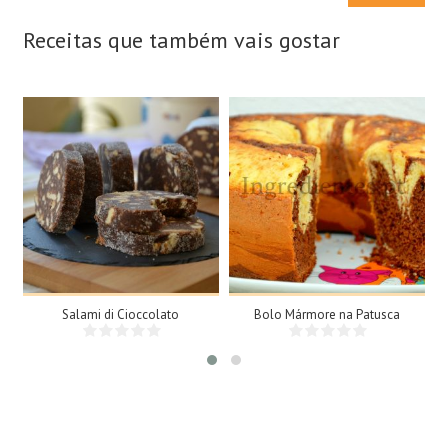
Receitas que também vais gostar
15 Fatias
8 Doses
N/A
8 Pessoas
25Min
Salami di Cioccolato
Bolo Mármore na Patusca