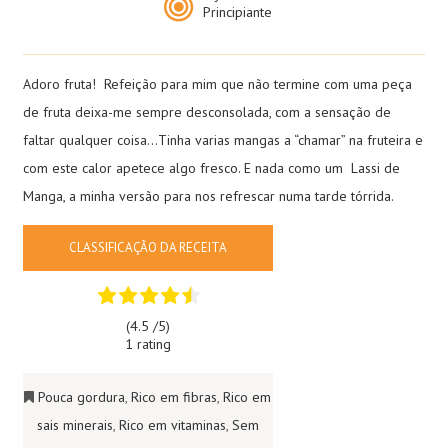
Principiante
Adoro fruta! Refeição para mim que não termine com uma peça
de fruta deixa-me sempre desconsolada, com a sensação de
faltar qualquer coisa…Tinha varias mangas a “chamar” na fruteira e
com este calor apetece algo fresco. E nada como um Lassi de
Manga, a minha versão para nos refrescar numa tarde tórrida.
CLASSIFICAÇÃO DA RECEITA
(4.5 /
5
)
1 rating
Pouca gordura
,
Rico em fibras
,
Rico em
sais minerais
,
Rico em vitaminas
,
Sem