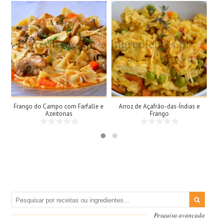
4 Doses
3 Doses
4 Pessoas
3 Pessoas
60Min
15Min
Frango do Campo com Farfalle e
Arroz de Açafrão-das-Índias e
Azeitonas
Frango
Pesquisa avançada