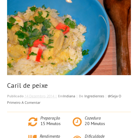
Caril de peixe
Publicado
14 Dezembro, 2014 |
Em
Indiana
|
De
Ingredientes
|
Seja O
Primeiro A Comentar
Preparação
Cozedura
15
Minutos
20
Minutos
Rendimento
Dificuldade