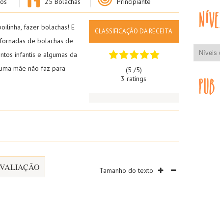
os
25 Bolachas
Principiante
ilinha, fazer bolachas! E
CLASSIFICAÇÃO DA RECEITA
 fornadas de bolachas de
ntos infantis e algumas da
 uma mãe não faz para
(5 /
5
)
3 ratings
VALIAÇÃO
Tamanho do texto