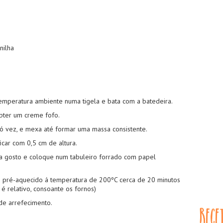
nilha
emperatura ambiente numa tigela e bata com a batedeira.
bter um creme fofo.
só vez, e mexa até formar uma massa consistente.
car com 0,5 cm de altura.
a gosto e coloque num tabuleiro forrado com papel
o pré-aquecido á temperatura de 200ºC cerca de 20 minutos
é relativo, consoante os fornos)
de arrefecimento.