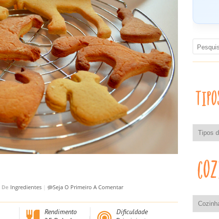
|
De
Ingredientes
|
Seja O Primeiro A Comentar
Rendimento
Dificuldade