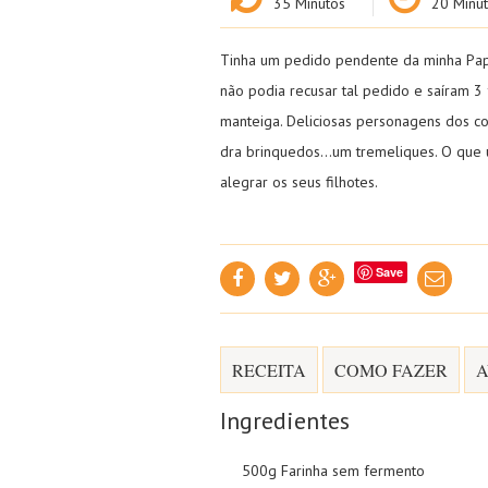
35
Minutos
20
Minut
Tinha um pedido pendente da minha Papo
não podia recusar tal pedido e saíram 3
manteiga. Deliciosas personagens dos co
dra brinquedos…um tremeliques. O que
alegrar os seus filhotes.
Save
RECEITA
COMO FAZER
A
Ingredientes
500g Farinha sem fermento