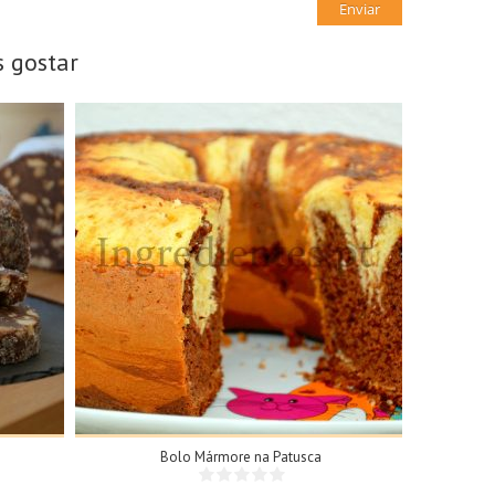
 gostar
8 Doses
8 Pessoas
25Min
Bolo Mármore na Patusca