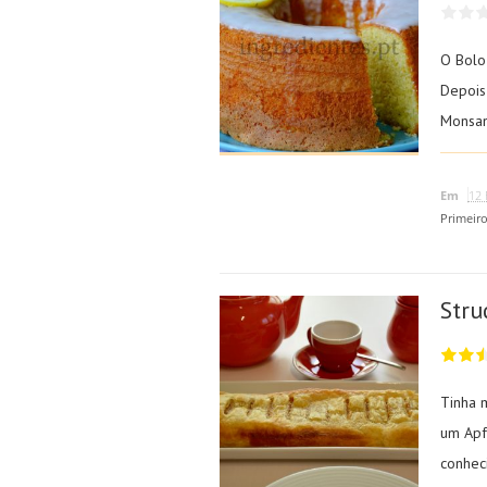
O Bolo
Depois
Monsan
Em
12 
Primeir
Stru
Tinha 
um Apf
conhec