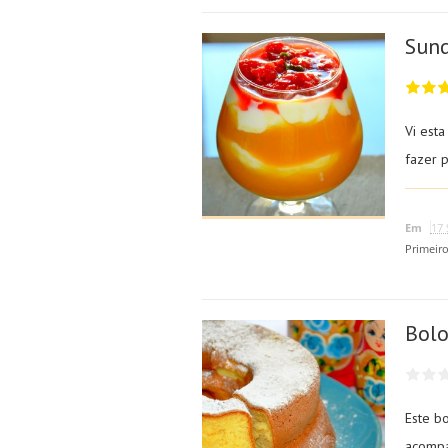
Sund
Vi est
fazer 
Em
17 
Primeir
Bolo
Este bo
acompa