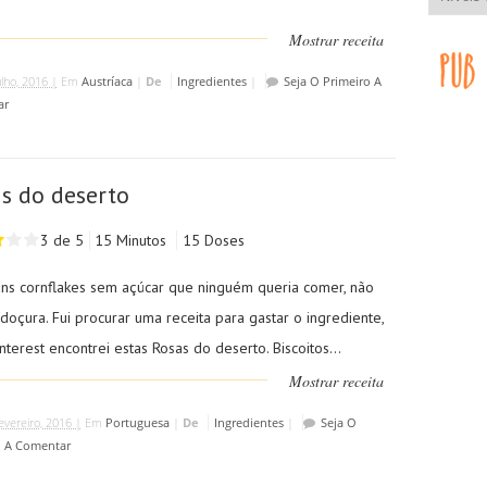
Mostrar receita
ulho, 2016 |
Em
Austríaca
|
De
Ingredientes
|
Seja O Primeiro A
ar
s do deserto
3 de 5
15 Minutos
15 Doses
uns cornflakes sem açúcar que ninguém queria comer, não
doçura. Fui procurar uma receita para gastar o ingrediente,
nterest encontrei estas Rosas do deserto. Biscoitos...
Mostrar receita
evereiro, 2016 |
Em
Portuguesa
|
De
Ingredientes
|
Seja O
o A Comentar