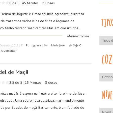
0 de 5
45 Minutos
8 Doses
 Delicia de Iogurte e Limão foi uma agradável surpresa.
 de trazermos vários kilos de fruta e legumes de
to, tenho tentado "magicar" receitas em que um dos...
Mostrar receita
Fevereiro, 2019 |
Em
Portuguesa
|
De
Maria José
|
Seja O
o A Comentar
del de Maçã
2.5 de 5
15 Minutos
8 doses
muitas maçãs á espera na fruteira e lembrei-me de fazer
elstrudel. Uma sobremesa austríaca, mas mundialmente
ida por Strudel de maçã. Basicamente, é um folhado de