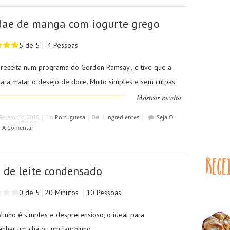
ae de manga com iogurte grego
5 de 5
4 Pessoas
a receita num programa do Gordon Ramsay , e tive que a
para matar o desejo de doce. Muito simples e sem culpas.
Mostrar receita
Setembro, 2015 |
Em
Portuguesa
|
De
Ingredientes
|
Seja O
o A Comentar
 de leite condensado
0 de 5
20 Minutos
10 Pessoas
linho é simples e despretensioso, o ideal para
nhar um chá ou um lanchinho.