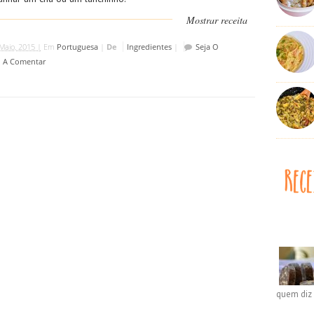
Mostrar receita
Maio, 2015 |
Em
Portuguesa
|
De
Ingredientes
|
Seja O
o A Comentar
quem diz 