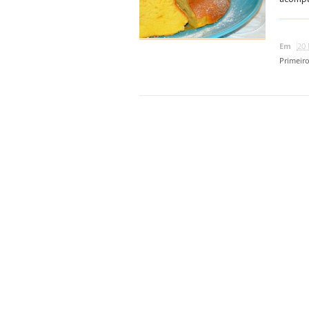
Em
20 
Primeir