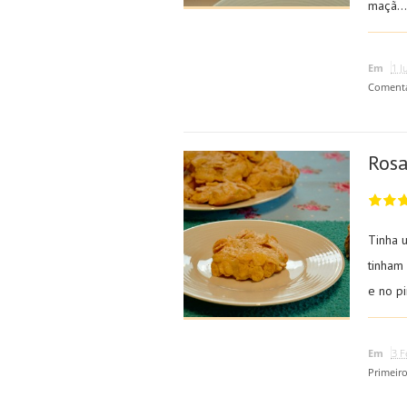
maçã...
Em
1 J
Coment
Rosa
Tinha 
tinham 
e no pi
Em
3 F
Primeir