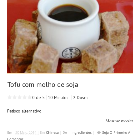
Tofu com molho de soja
0 de 5
10 Minutos
2 Doses
Petisco alternativo.
Mostrar receita
Em
20 Maio, 2014 |
Em
Chinesa
|
De
Ingredientes
|
Seja O Primeiro A
Comentar