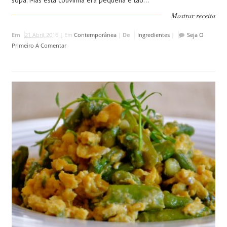
sopa. Mas esta couvinha era pequena e tão...
Mostrar receita
Em
21 Abril, 2016 |
Em
Contemporânea
|
De
Ingredientes
|
Seja O
Primeiro A Comentar