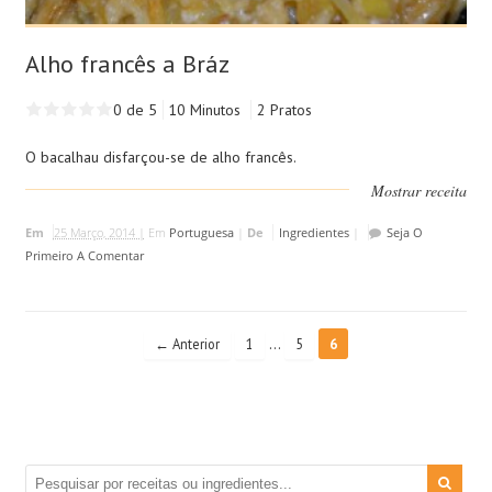
Alho francês a Bráz
0 de 5
10 Minutos
2 Pratos
O bacalhau disfarçou-se de alho francês.
Mostrar receita
Em
25 Março, 2014 |
Em
Portuguesa
|
De
Ingredientes
|
Seja O
Primeiro A Comentar
…
← Anterior
1
5
6