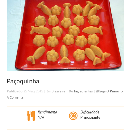
Paçoquinha
Publicado
25 Maio, 2015 |
Em
Brasileira
|
De
Ingredientes
|
Seja O Primeiro
A Comentar
Rendimento
Dificuldade
N/A
Principiante