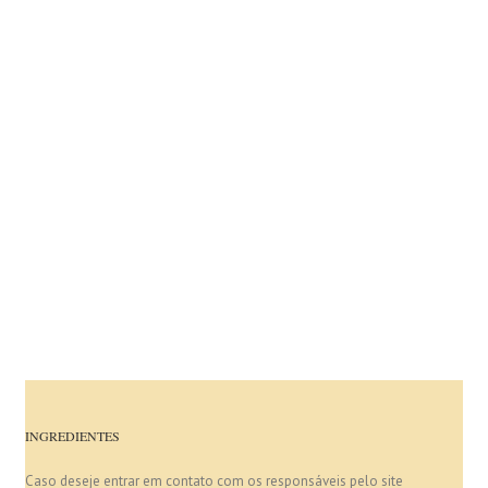
INGREDIENTES
Caso deseje entrar em contato com os responsáveis pelo site