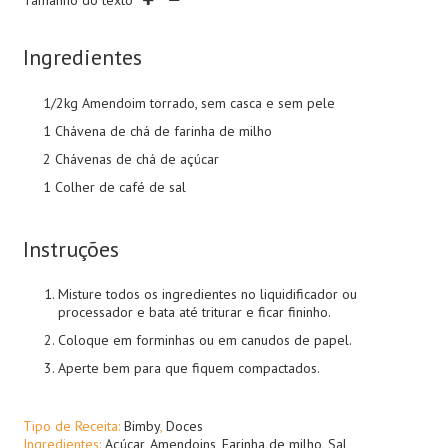
Tamanho do texto
Ingredientes
1/2kg Amendoim torrado, sem casca e sem pele
1 Chávena de chá de farinha de milho
2 Chávenas de chá de açúcar
1 Colher de café de sal
Instruções
Misture todos os ingredientes no liquidificador ou
processador e bata até triturar e ficar fininho.
Coloque em forminhas ou em canudos de papel.
Aperte bem para que fiquem compactados.
Tipo de Receita:
Bimby
,
Doces
Ingredientes:
Açúcar
,
Amendoins
,
Farinha de milho
,
Sal