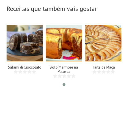
Receitas que também vais gostar
15 Fatias
8 Doses
8 Doses
N/A
8
8
Pessoas
Pessoas
Salami di Cioccolato
Bolo Mármore na
Tarte de Maçã
25Min
45Min
Patusca