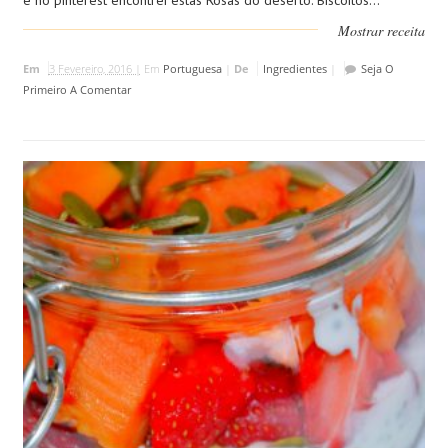
e no pinterest encontrei estas Rosas do deserto. Biscoitos...
Mostrar receita
Em
3 Fevereiro, 2016 |
Em
Portuguesa
|
De
Ingredientes
|
Seja O
Primeiro A Comentar