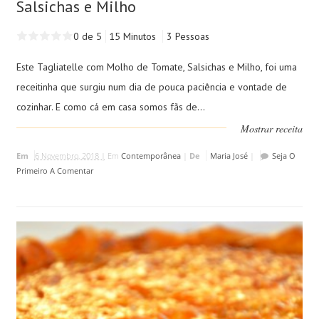
Salsichas e Milho
0 de 5
15 Minutos
3 Pessoas
Este Tagliatelle com Molho de Tomate, Salsichas e Milho, foi uma
receitinha que surgiu num dia de pouca paciência e vontade de
cozinhar. E como cá em casa somos fãs de...
Mostrar receita
Em
6 Novembro, 2018 |
Em
Contemporânea
|
De
Maria José
|
Seja O
Primeiro A Comentar