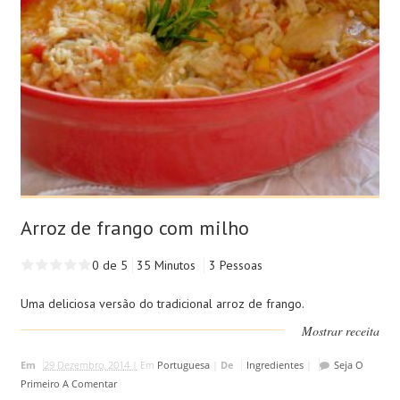
Arroz de frango com milho
0 de 5
35 Minutos
3 Pessoas
Uma deliciosa versão do tradicional arroz de frango.
Mostrar receita
Em
29 Dezembro, 2014 |
Em
Portuguesa
|
De
Ingredientes
|
Seja O
Primeiro A Comentar