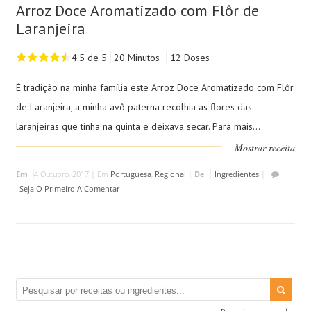
Arroz Doce Aromatizado com Flôr de
Laranjeira
4.5 de 5
20 Minutos
12 Doses
É tradição na minha família este Arroz Doce Aromatizado com Flôr
de Laranjeira, a minha avô paterna recolhia as flores das
laranjeiras que tinha na quinta e deixava secar. Para mais...
Mostrar receita
Em
4 Outubro, 2017 |
Em
Portuguesa
,
Regional
|
De
Ingredientes
|
Seja O Primeiro A Comentar