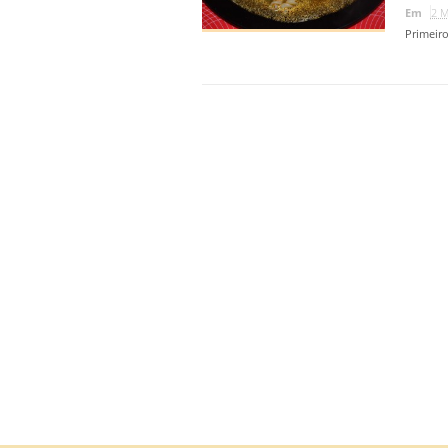
Em
2 M
Primeir