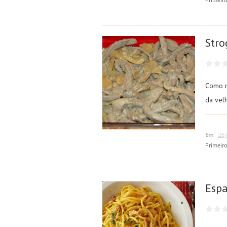
Stro
Como n
da vel
Em
26 
Primeir
Espa