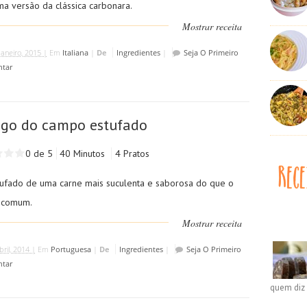
ma versão da clássica carbonara.
Mostrar receita
Janeiro, 2015 |
Em
Italiana
|
De
Ingredientes
|
Seja O Primeiro
tar
go do campo estufado
0 de 5
40 Minutos
4 Pratos
ufado de uma carne mais suculenta e saborosa do que o
 comum.
Mostrar receita
bril, 2014 |
Em
Portuguesa
|
De
Ingredientes
|
Seja O Primeiro
tar
quem diz 