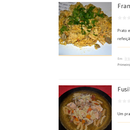
Fran
Prato 
refeiçã
Em
9 M
Primeir
Fusi
Um pra