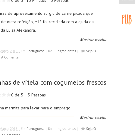
0 de 5
15 Minutos
5 Pessoas
assa de aproveitamento surgiu de carne picada que
de outra refeição, e lá foi reciclada com a ajuda da
 da Luisa Alexandra.
Mostrar receita
Março, 2015 |
Em
Portuguesa
|
De
Ingredientes
|
Seja O
o A Comentar
nhas de vitela com cogumelos frescos
0 de 5
3 Pessoas
ma marmita para levar para o emprego.
Mostrar receita
Março, 2015 |
Em
Portuguesa
|
De
Ingredientes
|
Seja O
o A Comentar