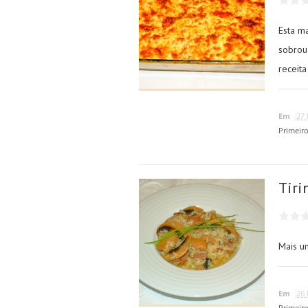
Esta m
sobrou 
receita
Em
27 
Primeir
Tiri
Mais u
Em
26 
Primeir