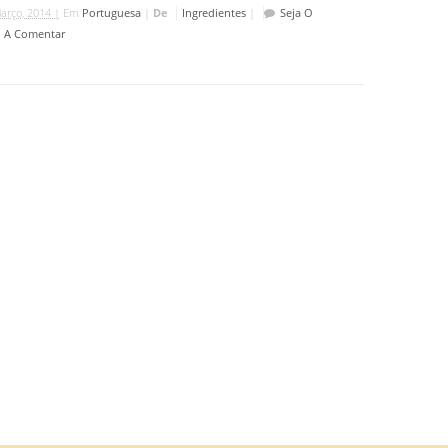
arço, 2014 |
Em
Portuguesa
|
De
Ingredientes
|
Seja O
o A Comentar