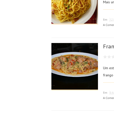
Mais u
Em
12 
A Comen
Fran
Um est
frango
Em
9 A
A Comen