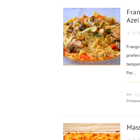
Fran
Azei
Frango
prefer
temper
Por...
Em
17 
Primeir
Mass