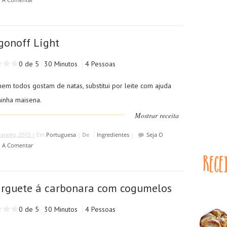
gonoff Light
0 de 5
30 Minutos
4 Pessoas
em todos gostam de natas, substitui por leite com ajuda
hinha maisena.
Mostrar receita
Janeiro, 2015 |
Em
Portuguesa
|
De
Ingredientes
|
Seja O
o A Comentar
rguete á carbonara com cogumelos
0 de 5
30 Minutos
4 Pessoas