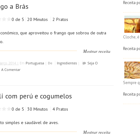
Receita p
go a Brás
0 de 5
20 Minutos
2 Pratos
económico, que aproveitou o frango que sobrou de outra
Cloche, 
o.
Receita p
Mostrar receita
arço, 2014 |
Em
Portuguesa
|
De
Ingredientes
|
Seja O
o A Comentar
Sempre q
Receita p
li com perú e cogumelos
0 de 5
30 Minutos
4 Pratos
to simples e saudável de aves.
Mostrar receita