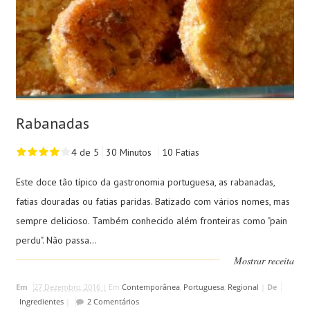
Rabanadas
4 de 5
30 Minutos
10 Fatias
Este doce tão típico da gastronomia portuguesa, as rabanadas,
fatias douradas ou fatias paridas. Batizado com vários nomes, mas
sempre delicioso. Também conhecido além fronteiras como "pain
perdu". Não passa...
Mostrar receita
Em
27 Dezembro, 2016 |
Em
Contemporânea
,
Portuguesa
,
Regional
|
De
Ingredientes
|
2 Comentários