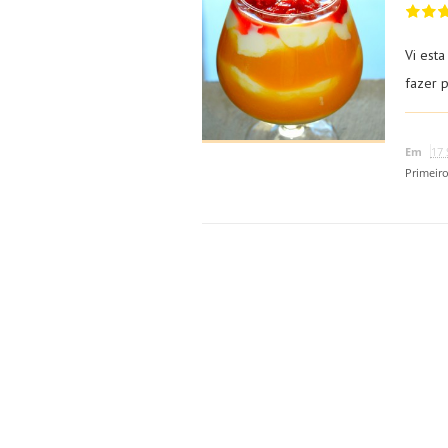
Vi est
fazer 
Em
17 
Primeir