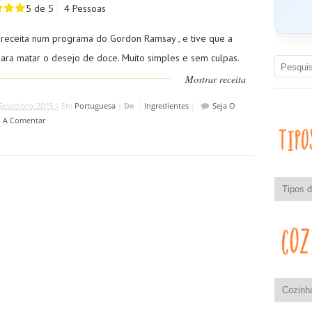
5 de 5
4 Pessoas
a receita num programa do Gordon Ramsay , e tive que a
para matar o desejo de doce. Muito simples e sem culpas.
Mostrar receita
Setembro, 2015 |
Em
Portuguesa
|
De
Ingredientes
|
Seja O
o A Comentar