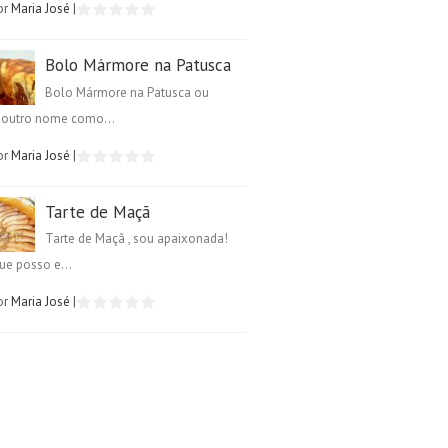
or
Maria José
|
Bolo Mármore na Patusca
Bolo Mármore na Patusca ou
é outro nome como...
or
Maria José
|
Tarte de Maçã
Tarte de Maçã , sou apaixonada!
ue posso e...
or
Maria José
|