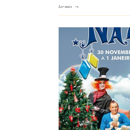
Ler mais
→