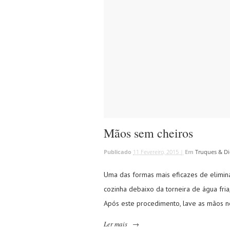
Mãos sem cheiros
Publicado
11 Fevereiro, 2015 |
Em
Truques & Di
Uma das formas mais eficazes de elimina
cozinha debaixo da torneira de água fria
Após este procedimento, lave as mãos 
Ler mais
→