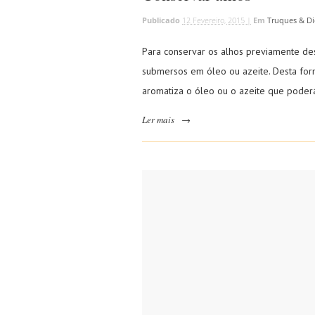
Publicado
12 Fevereiro, 2015 |
Em
Truques & Di
Para conservar os alhos previamente des
submersos em óleo ou azeite. Desta fo
aromatiza o óleo ou o azeite que poderá
Ler mais
→