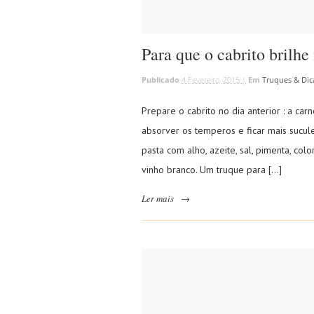
Para que o cabrito brilh
Publicado
4 Fevereiro, 2015 |
Em
Truques & Dic
Prepare o cabrito no dia anterior : a ca
absorver os temperos e ficar mais sucu
pasta com alho, azeite, sal, pimenta, co
vinho branco. Um truque para […]
Ler mais
→