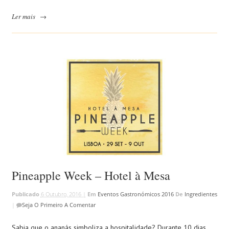
Ler mais
→
Pineapple Week – Hotel à Mesa
Publicado
6 Outubro, 2016 |
Em
Eventos Gastronómicos 2016
De
Ingredientes
|
Seja O Primeiro A Comentar
Sabia que o ananás simboliza a hospitalidade? Durante 10 dias