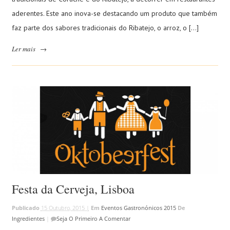
aderentes. Este ano inova-se destacando um produto que também
faz parte dos sabores tradicionais do Ribatejo, o arroz, o […]
Ler mais
→
Festa da Cerveja, Lisboa
Publicado
15 Outubro, 2015 |
Em
Eventos Gastronónicos 2015
De
Ingredientes
|
Seja O Primeiro A Comentar