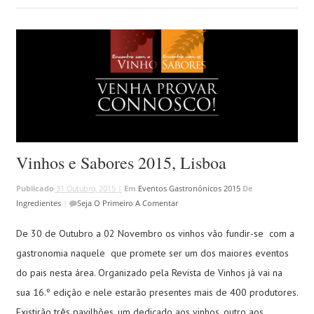
Vinhos e Sabores 2015, Lisboa
Publicado
31 Outubro, 2015 |
Em
Eventos Gastronónicos 2015
De
Ingredientes
|
Seja O Primeiro A Comentar
De 30 de Outubro a 02 Novembro os vinhos vão fundir-se com a
gastronomia naquele que promete ser um dos maiores eventos
do pais nesta área. Organizado pela Revista de Vinhos já vai na
sua 16.º edição e nele estarão presentes mais de 400 produtores.
Existirão três pavilhões, um dedicado aos vinhos, outro aos