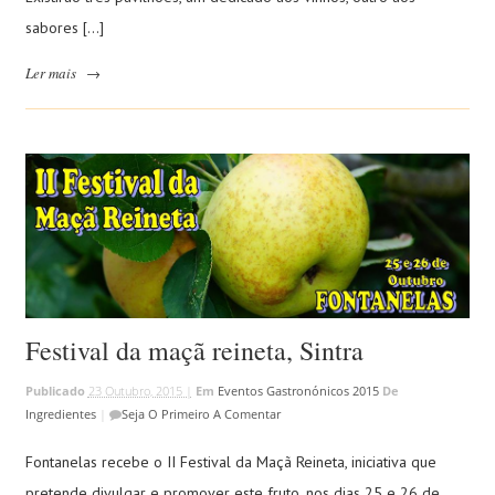
sabores […]
Ler mais
→
Festival da maçã reineta, Sintra
Publicado
23 Outubro, 2015 |
Em
Eventos Gastronónicos 2015
De
Ingredientes
|
Seja O Primeiro A Comentar
Fontanelas recebe o II Festival da Maçã Reineta, iniciativa que
pretende divulgar e promover este fruto, nos dias 25 e 26 de