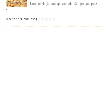
Tarte de Maçã , sou apaixonada! Sempre que posso
e...
Receita por
Maria José
|