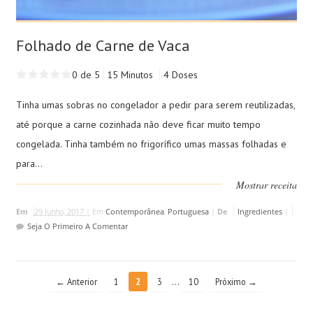
Folhado de Carne de Vaca
0 de 5
15 Minutos
4 Doses
Tinha umas sobras no congelador a pedir para serem reutilizadas,
até porque a carne cozinhada não deve ficar muito tempo
congelada. Tinha também no frigorífico umas massas folhadas e
para...
Mostrar receita
Em
29 Junho, 2017 |
Em
Contemporânea
,
Portuguesa
|
De
Ingredientes
|
Seja O Primeiro A Comentar
…
← Anterior
1
2
3
10
Próximo →