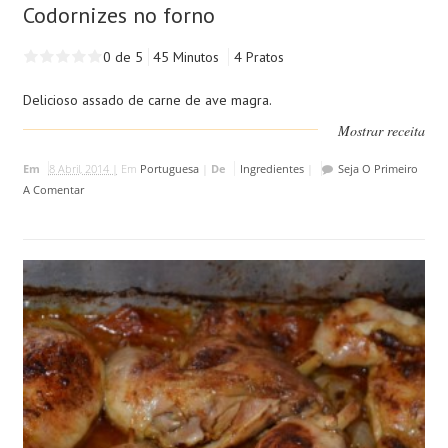
Codornizes no forno
0 de 5
45 Minutos
4 Pratos
Delicioso assado de carne de ave magra.
Mostrar receita
Em
8 Abril, 2014 |
Em
Portuguesa
|
De
Ingredientes
|
Seja O Primeiro
A Comentar