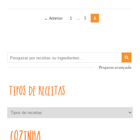
…
← Anterior
1
5
6
Pesquisa avançada