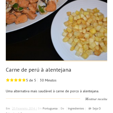
Carne de perú à alentejana
5 de 5
30 Minutos
Uma alternativa mais saudável à carne de porco à alentejana.
Mostrar receita
Em
25 Fevereiro, 2014 |
Em
Portuguesa
|
De
Ingredientes
|
Seja O