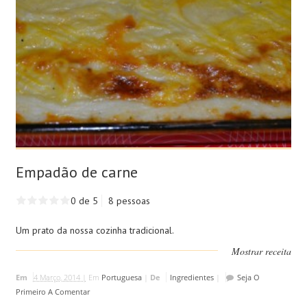
Empadão de carne
0 de 5
8 pessoas
Um prato da nossa cozinha tradicional.
Mostrar receita
Em
4 Março, 2014 |
Em
Portuguesa
|
De
Ingredientes
|
Seja O
Primeiro A Comentar