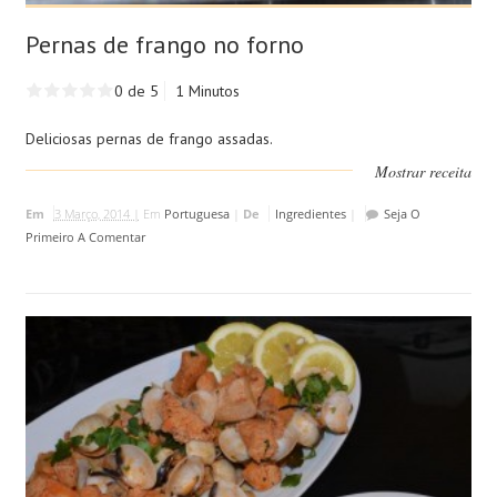
Pernas de frango no forno
0 de 5
1 Minutos
Deliciosas pernas de frango assadas.
Mostrar receita
Em
3 Março, 2014 |
Em
Portuguesa
|
De
Ingredientes
|
Seja O
Primeiro A Comentar