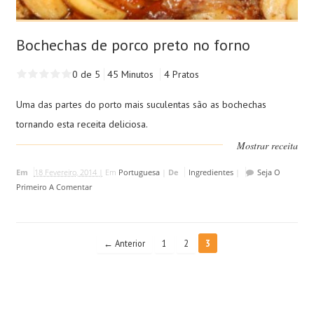
Bochechas de porco preto no forno
0 de 5
45 Minutos
4 Pratos
Uma das partes do porto mais suculentas são as bochechas
tornando esta receita deliciosa.
Mostrar receita
Em
18 Fevereiro, 2014 |
Em
Portuguesa
|
De
Ingredientes
|
Seja O
Primeiro A Comentar
← Anterior
1
2
3