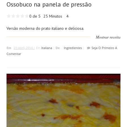
Ossobuco na panela de pressão
0 de 5
25 Minutos
4
Versão moderna do prato italiano e deliciosa.
Mostrar receita
Em
23 Abril, 2014 |
Em
Italiana
|
De
Ingredientes
|
Seja O Primeiro A
Comentar