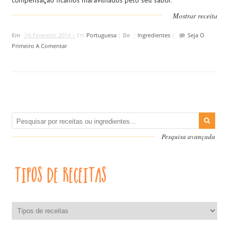
compensação ficamos maravilhados pelo seu sabor.
Mostrar receita
Em
16 Fevereiro, 2014 |
Em
Portuguesa
|
De
Ingredientes
|
Seja O
Primeiro A Comentar
Pesquisa avançada