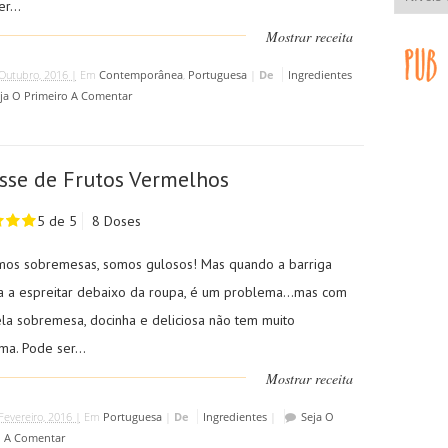
r...
Mostrar receita
Outubro, 2016 |
Em
Contemporânea
,
Portuguesa
|
De
Ingredientes
ja O Primeiro A Comentar
se de Frutos Vermelhos
5 de 5
8 Doses
os sobremesas, somos gulosos! Mas quando a barriga
 a espreitar debaixo da roupa, é um problema...mas com
ela sobremesa, docinha e deliciosa não tem muito
a. Pode ser...
Mostrar receita
Fevereiro, 2016 |
Em
Portuguesa
|
De
Ingredientes
|
Seja O
o A Comentar