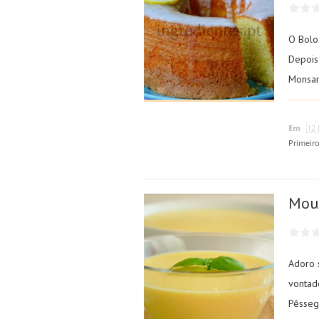
O Bolo
Depois
Monsan
Em
12 
Primeir
Mous
Adoro 
vontad
Pêsseg