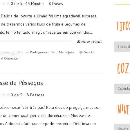
0 de 5
45 Minutos
8 Doses
 Delicia de Iogurte e Limão foi uma agradável surpresa.
 de trazermos vários kilos de fruta e legumes de
to, tenho tentado "magicar" receitas em que um dos...
Mostrar receita
Fevereiro, 2019 |
Em
Portuguesa
|
De
Maria José
|
Seja O
o A Comentar
se de Pêssegos
0 de 5
8 Pessoas
sobremesas "zás-tráz-pás". Para dias de preguiça, mas com
e de comer qualquer coisa docinha. Esta Mousse de
os é do mais fácil que se pode encontrar. Deliciosa em