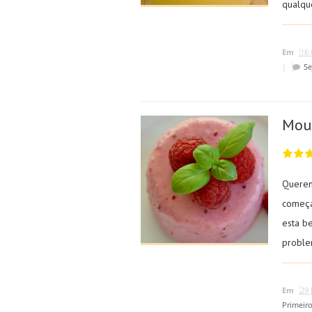
qualque
Em
16 
|
Se
Mous
Querem
começa
esta b
problem
Em
29 
Primeir