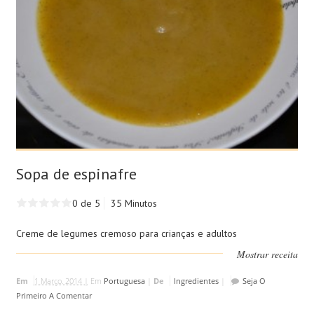
Sopa de espinafre
0 de 5
35 Minutos
Creme de legumes cremoso para crianças e adultos
Mostrar receita
Em
1 Março, 2014 |
Em
Portuguesa
|
De
Ingredientes
|
Seja O
Primeiro A Comentar