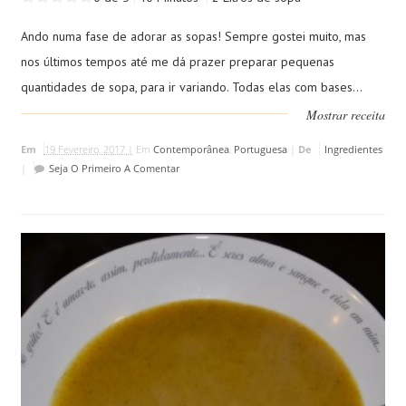
Ando numa fase de adorar as sopas! Sempre gostei muito, mas
nos últimos tempos até me dá prazer preparar pequenas
quantidades de sopa, para ir variando. Todas elas com bases...
Mostrar receita
Em
19 Fevereiro, 2017 |
Em
Contemporânea
,
Portuguesa
|
De
Ingredientes
|
Seja O Primeiro A Comentar