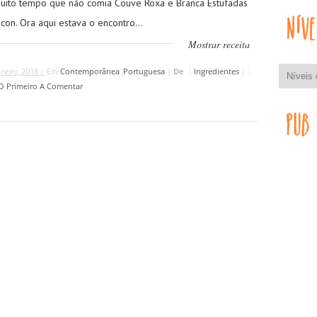
muito tempo que não comia Couve Roxa e Branca Estufadas
on. Ora aqui estava o encontro...
Mostrar receita
aneiro, 2018 |
Em
Contemporânea
,
Portuguesa
|
De
Ingredientes
|
 O Primeiro A Comentar