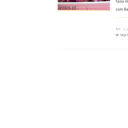
fazia 
com Bac
Em
5 J
Seja