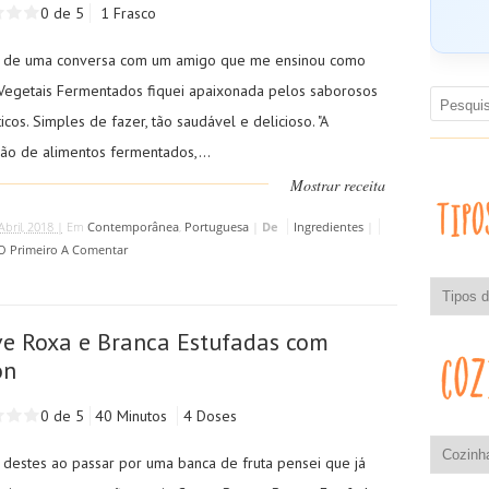
0 de 5
1 Frasco
 de uma conversa com um amigo que me ensinou como
Vegetais Fermentados fiquei apaixonada pelos saborosos
icos. Simples de fazer, tão saudável e delicioso. "A
ão de alimentos fermentados,...
Mostrar receita
Abril, 2018 |
Em
Contemporânea
,
Portuguesa
|
De
Ingredientes
|
 O Primeiro A Comentar
e Roxa e Branca Estufadas com
on
0 de 5
40 Minutos
4 Doses
 destes ao passar por uma banca de fruta pensei que já