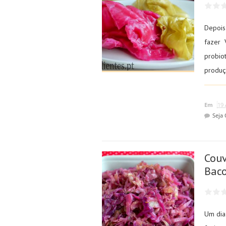
Depois
fazer 
probiot
produç
Em
19 
Seja
Couv
Bac
Um dia