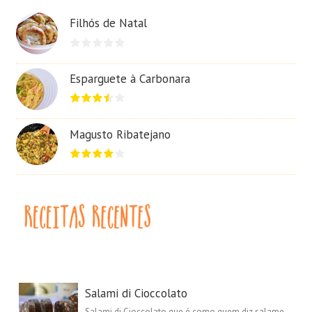
Filhós de Natal
Esparguete à Carbonara
Magusto Ribatejano
Salami di Cioccolato
Salami di Cioccolato que é como quem diz salame