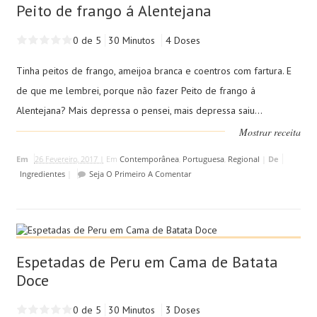
Peito de frango á Alentejana
0 de 5
30 Minutos
4 Doses
Tinha peitos de frango, ameijoa branca e coentros com fartura. E
de que me lembrei, porque não fazer Peito de frango á
Alentejana? Mais depressa o pensei, mais depressa saiu...
Mostrar receita
Em
26 Fevereiro, 2017 |
Em
Contemporânea
,
Portuguesa
,
Regional
|
De
Ingredientes
|
Seja O Primeiro A Comentar
Espetadas de Peru em Cama de Batata
Doce
0 de 5
30 Minutos
3 Doses