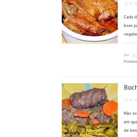
Cada di
boas p
vegetar
Em
18 
Primeir
Boch
Não so
em qua
de bens