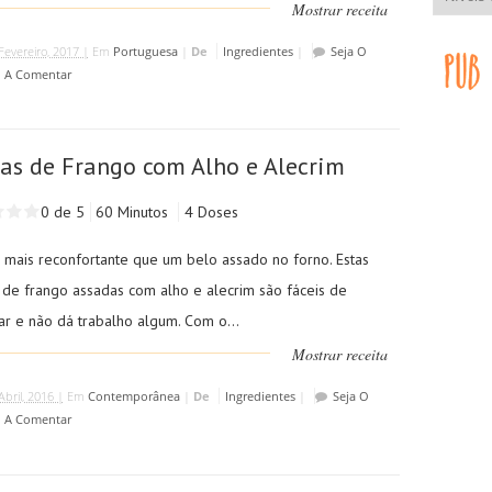
Mostrar receita
Fevereiro, 2017 |
Em
Portuguesa
|
De
Ingredientes
|
Seja O
o A Comentar
as de Frango com Alho e Alecrim
0 de 5
60 Minutos
4 Doses
 mais reconfortante que um belo assado no forno. Estas
 de frango assadas com alho e alecrim são fáceis de
ar e não dá trabalho algum. Com o...
Mostrar receita
Abril, 2016 |
Em
Contemporânea
|
De
Ingredientes
|
Seja O
o A Comentar