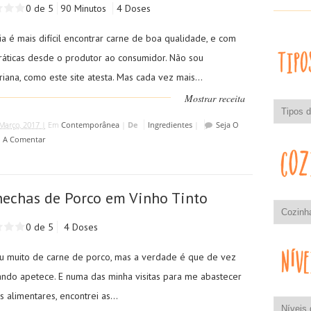
0 de 5
90 Minutos
4 Doses
a é mais difícil encontrar carne de boa qualidade, e com
ráticas desde o produtor ao consumidor. Não sou
iana, como este site atesta. Mas cada vez mais...
Mostrar receita
Março, 2017 |
Em
Contemporânea
|
De
Ingredientes
|
Seja O
o A Comentar
echas de Porco em Vinho Tinto
0 de 5
4 Doses
u muito de carne de porco, mas a verdade é que de vez
ndo apetece. E numa das minha visitas para me abastecer
 alimentares, encontrei as...