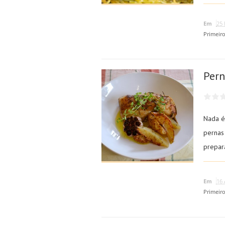
Em
25 
Primeir
Pern
Nada é
pernas
prepar
Em
16 
Primeir