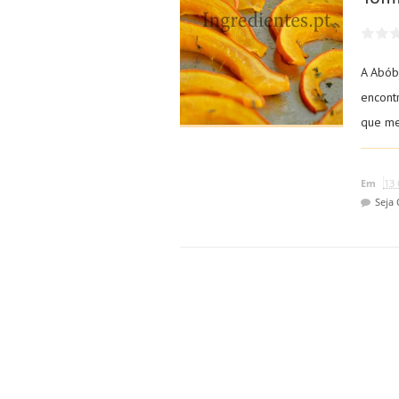
A Abób
encont
que me
Em
13 
Seja