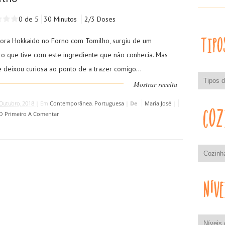
0 de 5
30 Minutos
2/3 Doses
ora Hokkaido no Forno com Tomilho, surgiu de um
ro que tive com este ingrediente que não conhecia. Mas
 deixou curiosa ao ponto de a trazer comigo...
Mostrar receita
Outubro, 2018 |
Em
Contemporânea
,
Portuguesa
|
De
Maria José
|
 O Primeiro A Comentar