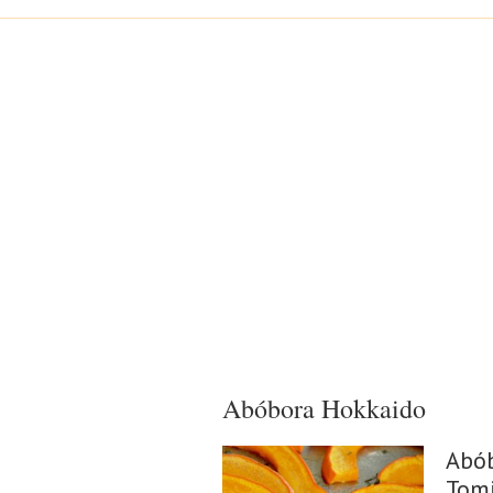
Abóbora Hokkaido
Abó
Tom