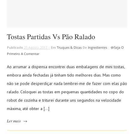
Tostas Partidas Vs Pão Ralado
Publicado
25 Agosto, 2017 |
Em
Truques & Dicas
De
Ingredientes
|
Seja O
Primeiro A Comentar
Ao arrumar a dispensa encontrei duas embalagens de mini tostas,
embora ainda fechadas já tinham tido melhores dias. Mas como
não se pode desperdiçar nada lembrei-me de fazer com elas pão
ralado. Coloquei as tostas em pequenas quantidades no copo do
robot de cozinha e triturei durante uns segundos na velocidade
máxima, até obter a […]
Ler mais
→