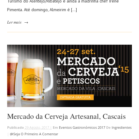
Turismo do Alentejo/Ribatejo e ainda a madrinha chef Irene
Pimenta. Até domingo, Almeirim é […]
Ler mais
→
Mercado da Cerveja Artesanal, Cascais
Publicado
29 Agosto, 2017 |
Em
Eventos Gastronómicos 2017
De
Ingredientes
|
Seja O Primeiro A Comentar